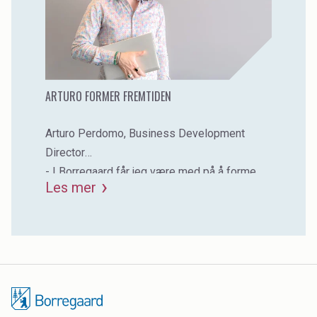
ARTURO FORMER FREMTIDEN
Arturo Perdomo, Business Development
Director
- I Borregaard får jeg være med på å forme
Les mer
fremtiden og gjøre en forskjell.