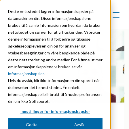
Dette nettstedet lagrer informasjonskapsler på
datamaskinen din. Disse informasjonskapslene
brukes til å samle informasjon om hvordan du bruker
Markeder
nettstedet og sørger for at vi husker deg. Vi bruker
Om oss
denne informasjonen til å forbedre og tilpasse
Markeder
Bærekraft
søkeleseopplevelsen din og for analyser og
Om oss
Agriculture
ytelsesberegninger om våre besøkende både på
Karriere
Organisasjon
dette nettstedet og andre medier. For å finne ut mer
Investorer
Animal Feed
om informasjonskapslene vi bruker, se vår
NO
Historie
informasjonskapsler
.
Batteries
English
Hvis du avslår, blir ikke informasjonen din sporet når
Sertifiseringer
du besøker dette nettstedet. Én enkelt
Biomass Pelleting
Norsk
informasjonskapsel blir brukt til å huske preferansen
Priser & anerkjennelser
Carbon Black
din om ikke å bli sporet.
Forskning & innovasjon
Innstillinger for informasjonskapsler
Cellulose Derivatives
Nyhetsarkiv
Godta
Avslå
Ceramics