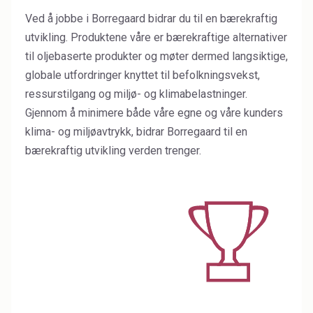
Ved å jobbe i Borregaard bidrar du til en bærekraftig
Industrial Binders
utvikling. Produktene våre er bærekraftige alternativer
Leather Tanning
til oljebaserte produkter og møter dermed langsiktige,
globale utfordringer knyttet til befolkningsvekst,
Mineral Processing
ressurstilgang og miljø- og klimabelastninger.
Gjennom å minimere både våre egne og våre kunders
Paints & Coatings
klima- og miljøavtrykk, bidrar Borregaard til en
Paper & Packaging
bærekraftig utvikling verden trenger.
Personal Care & Cosmetics
Pharmaceutical Intermediates
Pigments
Resins & Adhesives
Rubber