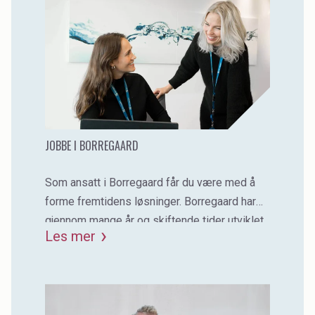
JOBBE I BORREGAARD
Som ansatt i Borregaard får du være med å
forme fremtidens løsninger. Borregaard har
gjennom mange år og skiftende tider utviklet
Les mer
en sterk bedriftskultur som bidrar til felles
verdigrunnlag.