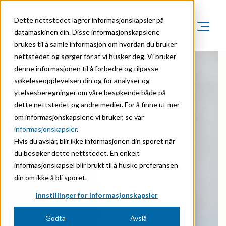
Dette nettstedet lagrer informasjonskapsler på
datamaskinen din. Disse informasjonskapslene
brukes til å samle informasjon om hvordan du bruker
Markeder
nettstedet og sørger for at vi husker deg. Vi bruker
Om oss
denne informasjonen til å forbedre og tilpasse
Markeder
Bærekraft
søkeleseopplevelsen din og for analyser og
Om oss
Agriculture
ytelsesberegninger om våre besøkende både på
Karriere
Organisasjon
dette nettstedet og andre medier. For å finne ut mer
Investorer
Animal Feed
om informasjonskapslene vi bruker, se vår
NO
Historie
informasjonskapsler
.
Batteries
English
Hvis du avslår, blir ikke informasjonen din sporet når
Sertifiseringer
du besøker dette nettstedet. Én enkelt
Biomass Pelleting
Norsk
informasjonskapsel blir brukt til å huske preferansen
Priser & anerkjennelser
Carbon Black
din om ikke å bli sporet.
Forskning & innovasjon
Innstillinger for informasjonskapsler
Cellulose Derivatives
Nyhetsarkiv
Godta
Avslå
Ceramics