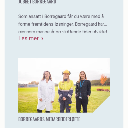
JOBBE I BORREGAARD
Som ansatt i Borregaard får du være med å
forme fremtidens løsninger. Borregaard har
gjennom mange år og skiftende tider utviklet
Les mer
en sterk bedriftskultur som bidrar til felles
verdigrunnlag.
BORREGAARDS MEDARBEIDERLØFTE