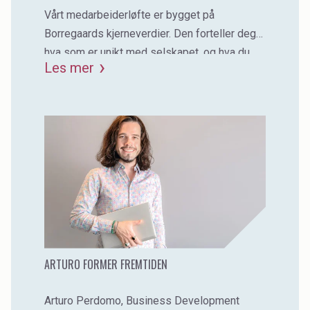
Vårt medarbeiderløfte er bygget på
Borregaards kjerneverdier. Den forteller deg
hva som er unikt med selskapet, og hva du
Les mer
kan forvente deg som ansatt i Borregaard.
ARTURO FORMER FREMTIDEN
Arturo Perdomo, Business Development