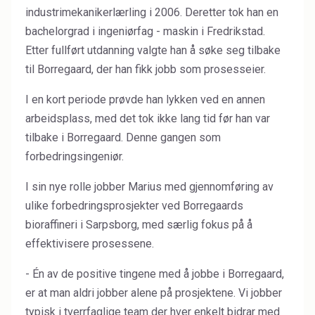
industrimekanikerlærling i 2006.
Deretter tok han en
Industrial Binders
bachelorgrad i ingeniørfag - maskin i Fredrikstad.
Etter fullført utdanning valgte han å søke seg tilbake
Leather Tanning
til Borregaard, der han fikk jobb som prosesseier.
Mineral Processing
I en kort periode prøvde han lykken ved en annen
arbeidsplass, med det tok ikke lang tid før han var
Paints & Coatings
tilbake i Borregaard. Denne gangen som
Paper & Packaging
forbedringsingeniør.
Personal Care & Cosmetics
I sin nye rolle jobber Marius med gjennomføring av
ulike forbedringsprosjekter ved Borregaards
Pharmaceutical Intermediates
bioraffineri i Sarpsborg, med særlig fokus på å
Pigments
effektivisere prosessene.
Resins & Adhesives
- Én av de positive tingene med å jobbe i Borregaard,
er at man aldri jobber alene på prosjektene. Vi jobber
Rubber
typisk i tverrfaglige team der hver enkelt bidrar med