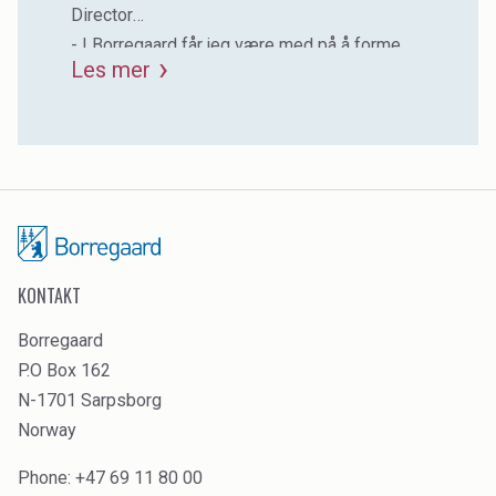
Director
- I Borregaard får jeg være med på å forme
Les mer
fremtiden og gjøre en forskjell.
KONTAKT
Borregaard
P.O Box 162
N-1701 Sarpsborg
Norway
Phone: +47 69 11 80 00