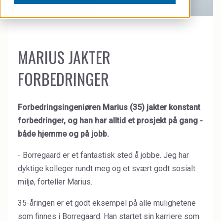
Kontakt oss
Cleaners
Filmer
Coal Gasification
MARIUS JAKTER
Naboinformasjon om sikkerhet og varsling
Construction
FORBEDRINGER
HMS-kurs og ePSJA
Dust Control & Road Stabilisation
Leverandører
Forbedringsingeniøren Marius (35) jakter konstant
Dyestuffs
forbedringer, og han har alltid et prosjekt på gang -
Electronic Wet Chemicals
både hjemme og på jobb.
Emulsions
- Borregaard er et fantastisk sted å jobbe. Jeg har
dyktige kolleger rundt meg og et svært godt sosialt
Energy Resources
miljø, forteller Marius.
Food
35-åringen er et godt eksempel på alle mulighetene
High Purity Solvent
som finnes i Borregaard. Han startet sin karriere som