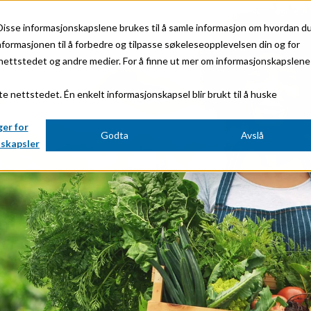
Disse informasjonskapslene brukes til å samle informasjon om hvordan d
nformasjonen til å forbedre og tilpasse søkeleseopplevelsen din og for
Markeder
Om oss
Bærekraft
Karriere
Investorer
ettstedet og andre medier. For å finne ut mer om informasjonskapslene 
te nettstedet. Én enkelt informasjonskapsel blir brukt til å huske
JA
Mineral Processing
ger for
Godta
Avslå
 Stabilisation
Paints & Coatings
skapsler
Paper & Packaging
micals
Personal Care & Cosmetics
Pharmaceutical Intermediates
Pigments
Resins & Adhesives