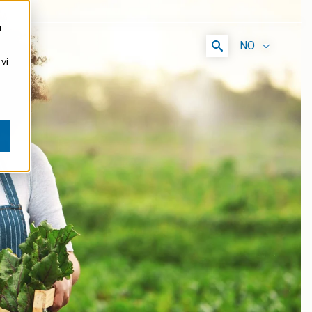
u
NO
vi