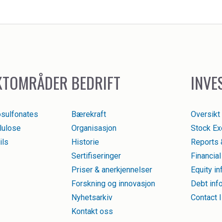
KTOMRÅDER
BEDRIFT
INVE
osulfonates
Bærekraft
Oversikt
llulose
Organisasjon
Stock Ex
ils
Historie
Reports 
Sertifiseringer
Financial
Priser & anerkjennelser
Equity in
Forskning og innovasjon
Debt inf
Nyhetsarkiv
Contact 
Kontakt oss