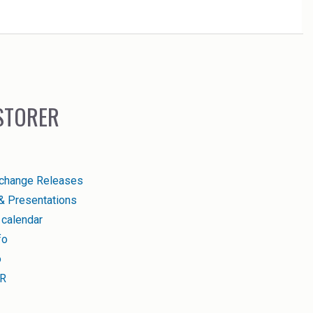
STORER
change Releases
& Presentations
 calendar
fo
o
IR