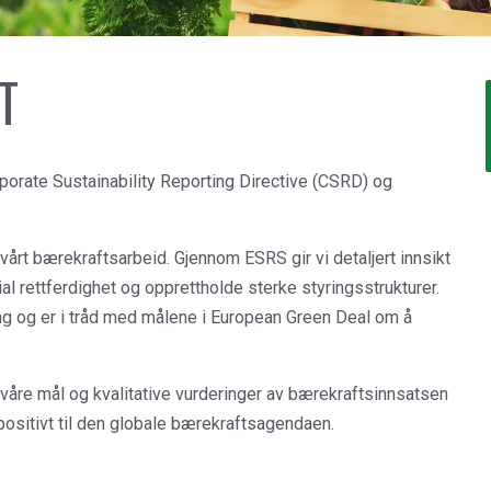
Rubber
Water Treatment
T
orate Sustainability Reporting Directive (CSRD) og
i vårt bærekraftsarbeid. Gjennom ESRS gir vi detaljert innsikt
ial rettferdighet og opprettholde sterke styringsstrukturer.
ling og er i tråd med målene i European Green Deal om å
åre mål og kvalitative vurderinger av bærekraftsinnsatsen
 positivt til den globale bærekraftsagendaen.