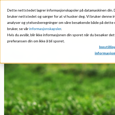
Dette nettstedet lagrer informasjonskapsler på datamaskinen din. 
bruker nettstedet og sørger for at vi husker deg. Vi bruker denne i
analyser og ytelsesberegninger om våre besøkende både på dette n
bruker, se vår
informasjonskapsler
.
Hvis du avslår, blir ikke informasjonen din sporet når du besøker det
Markeder
Om oss
Construction
HMS-kurs og ePS
preferansen din om ikke å bli sporet.
Innstillin
Agriculture
Organisasjon
Dust Control & Road
Leverandører
informasjon
Animal Feed
Historie
Dyestuffs
Batteries
Sertifiseringer
Electronic Wet Che
Biomass Pelleting
Priser & anerkjennelser
Emulsions
Carbon Black
Forskning & innovasjon
Energy Resources
Cellulose Derivatives
Nyhetsarkiv
Food