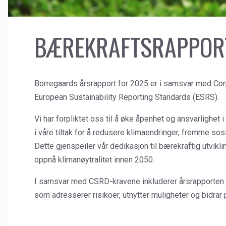
Ceramics
Kontakt oss
High Purity Solvent
Cleaners
Filmer
Industrial Binders
BÆREKRAFTSRAPPOR
Coal Gasification
Naboinformasjon om sikkerhet og varsling
Leather Tanning
Borregaards årsrapport for 2025 er i samsvar med Corp
European Sustainability Reporting Standards (ESRS).
Vi har forpliktet oss til å øke åpenhet og ansvarlighet 
i våre tiltak for å redusere klimaendringer, fremme sos
Dette gjenspeiler vår dedikasjon til bærekraftig utvik
oppnå klimanøytralitet innen 2050.
I samsvar med CSRD-kravene inkluderer årsrapporten v
som adresserer risikoer, utnytter muligheter og bidrar