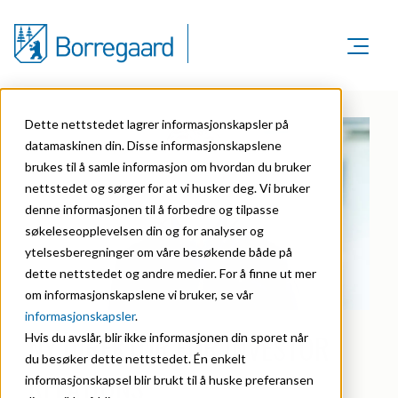
Markeder
Om oss
Markeder
Dette nettstedet lagrer informasjonskapsler på
Bærekraft
Om oss
datamaskinen din. Disse informasjonskapslene
Agriculture
Karriere
brukes til å samle informasjon om hvordan du bruker
Organisasjon
Investorer
nettstedet og sørger for at vi husker deg. Vi bruker
Animal Feed
denne informasjonen til å forbedre og tilpasse
Historie
søkeleseopplevelsen din og for analyser og
Batteries
ytelsesberegninger om våre besøkende både på
Sertifiseringer
dette nettstedet og andre medier. For å finne ut mer
Biomass Pelleting
om informasjonskapslene vi bruker, se vår
Priser & anerkjennelser
Carbon Black
informasjonskapsler
.
NY DIREKTØR FOR INVESTOR
Forskning & innovasjon
Hvis du avslår, blir ikke informasjonen din sporet når
Cellulose Derivatives
du besøker dette nettstedet. Én enkelt
RELATIONS
Nyhetsarkiv
informasjonskapsel blir brukt til å huske preferansen
Ceramics