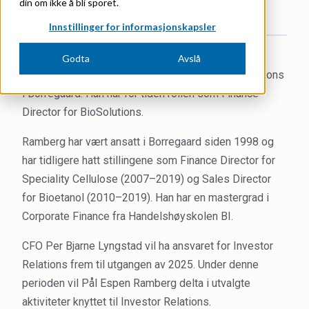
din om ikke å bli sporet.
Kontakt oss
Cleaners
Innstillinger for informasjonskapsler
Oct 17, 2025, 10:22:10 AM
Filmer
Coal Gasification
Med virkning fra 1. januar 2026 tiltrer Pål Espen
Godta
Avslå
Naboinformasjon om sikkerhet og varsling
Ramberg stillingen som direktør for Investor Relations
Construction
i Borregaard. Han har for tiden rollen som Finance
HMS-kurs og ePSJA
Director for BioSolutions.
Dust Control & Road Stabilisation
Leverandører
Ramberg har vært ansatt i Borregaard siden 1998 og
Dyestuffs
har tidligere hatt stillingene som Finance Director for
Speciality Cellulose (2007–2019) og Sales Director
Electronic Wet Chemicals
for Bioetanol (2010–2019). Han har en mastergrad i
Emulsions
Corporate Finance fra Handelshøyskolen BI.
Energy Resources
CFO Per Bjarne Lyngstad vil ha ansvaret for Investor
Relations frem til utgangen av 2025. Under denne
Food
perioden vil Pål Espen Ramberg delta i utvalgte
High Purity Solvent
aktiviteter knyttet til Investor Relations.