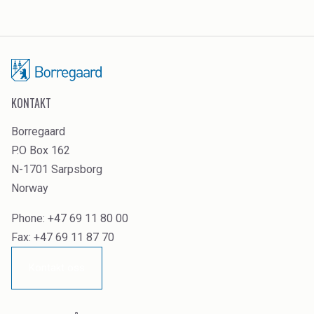
Industrial Binders
Leather Tanning
Mineral Processing
KONTAKT
Paints & Coatings
Borregaard
P.O Box 162
Paper & Packaging
N-1701 Sarpsborg
Personal Care & Cosmetics
Norway
Pharmaceutical Intermediates
Phone: +47 69 11 80 00
Fax: +47 69 11 87 70
Pigments
Kontakt oss
Resins & Adhesives
Rubber