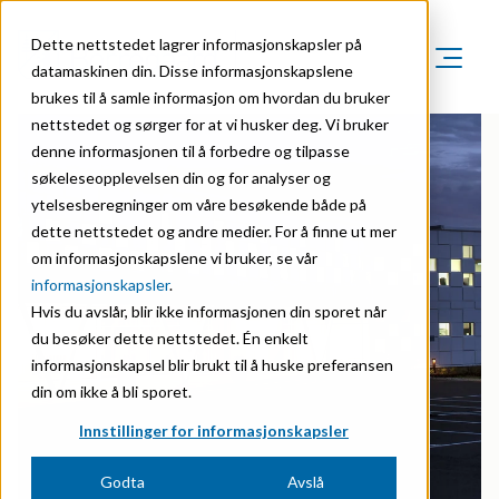
Dette nettstedet lagrer informasjonskapsler på
datamaskinen din. Disse informasjonskapslene
brukes til å samle informasjon om hvordan du bruker
Markeder
nettstedet og sørger for at vi husker deg. Vi bruker
Om oss
denne informasjonen til å forbedre og tilpasse
Markeder
Bærekraft
søkeleseopplevelsen din og for analyser og
Om oss
Agriculture
ytelsesberegninger om våre besøkende både på
Karriere
Organisasjon
dette nettstedet og andre medier. For å finne ut mer
Investorer
Animal Feed
om informasjonskapslene vi bruker, se vår
NO
Historie
informasjonskapsler
.
Batteries
English
Hvis du avslår, blir ikke informasjonen din sporet når
Sertifiseringer
du besøker dette nettstedet. Én enkelt
Biomass Pelleting
Norsk
informasjonskapsel blir brukt til å huske preferansen
Priser & anerkjennelser
Carbon Black
din om ikke å bli sporet.
Forskning & innovasjon
Innstillinger for informasjonskapsler
Cellulose Derivatives
Nyhetsarkiv
Godta
Avslå
Ceramics