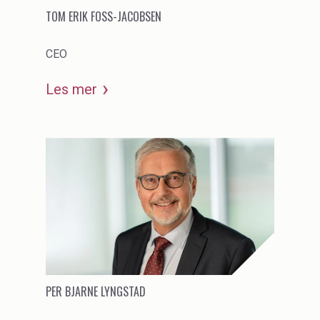
TOM ERIK FOSS-JACOBSEN
Industrial Binders
Leather Tanning
CEO
Les mer
Mineral Processing
Paints & Coatings
Paper & Packaging
Personal Care & Cosmetics
Pharmaceutical Intermediates
Pigments
Resins & Adhesives
PER BJARNE LYNGSTAD
Rubber