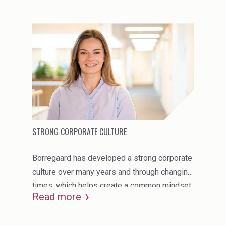
specialisation strategy and differentiates
Borregaard from our competitors.
STRONG CORPORATE CULTURE
Borregaard has developed a strong corporate
culture over many years and through changing
times, which helps create a common mindset,
Read more
core values and an understanding of the
business across functions, business areas