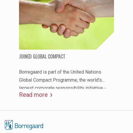
JOINED GLOBAL COMPACT
Borregaard is part of the United Nations
Global Compact Programme, the world’s
largest corporate responsibility initiative -
Read more
with over 10,000 business and non-business
participants in 135 countries.