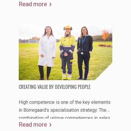
Read more
avoiding discrimination based on gender,
Water Treatment
sexual orientation, ethnicity, religion or age.
CREATING VALUE BY DEVELOPING PEOPLE
High competence is one of the key elements
in Borregaard’s specialisation strategy. The
combination of unique competences in sales
Read more
& marketing, R&D and production drives the