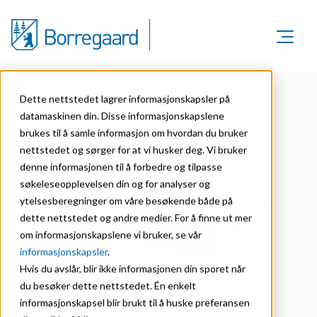
Markeder
PEOPLE: WE CARE
Om oss
Markeder
Dette nettstedet lagrer informasjonskapsler på
Bærekraft
Om oss
datamaskinen din. Disse informasjonskapslene
Agriculture
Karriere
brukes til å samle informasjon om hvordan du bruker
Organisasjon
Investorer
nettstedet og sørger for at vi husker deg. Vi bruker
Animal Feed
denne informasjonen til å forbedre og tilpasse
NO
Historie
søkeleseopplevelsen din og for analyser og
Batteries
English
ytelsesberegninger om våre besøkende både på
Sertifiseringer
dette nettstedet og andre medier. For å finne ut mer
Biomass Pelleting
Norsk
om informasjonskapslene vi bruker, se vår
Priser & anerkjennelser
Carbon Black
informasjonskapsler
.
Forskning & innovasjon
Hvis du avslår, blir ikke informasjonen din sporet når
Cellulose Derivatives
SAFETY FIRST
du besøker dette nettstedet. Én enkelt
Nyhetsarkiv
informasjonskapsel blir brukt til å huske preferansen
Ceramics