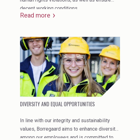
decent working conditions.
Industrial Binders
Read more
Leather Tanning
Mineral Processing
Paints & Coatings
Paper & Packaging
Personal Care & Cosmetics
Pharmaceutical Intermediates
DIVERSITY AND EQUAL OPPORTUNITIES
Pigments
In line with our integrity and sustainability
Resins & Adhesives
values, Borregaard aims to enhance diversity
Rubber
among our employees and is committed to