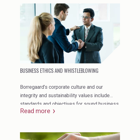
and geographical boundaries.
BUSINESS ETHICS AND WHISTLEBLOWING
Borregaard’s corporate culture and our
integrity and sustainability values include
standards and objectives for sound business
Read more
ethics.